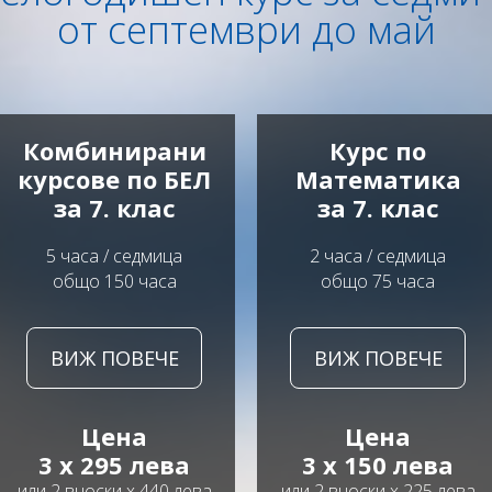
от септември до май
Комбинирани
Курс по
курсове по БЕЛ
Математика
за 7. клас
за 7. клас
5 часа / седмица
2 часа / седмица
общо 150 часа
общо 75 часа
ВИЖ ПОВЕЧЕ
ВИЖ ПОВЕЧЕ
Цена
Цена
3 x 295 лева
3 x 150 лева
или 2 вноски х 440 лева
или 2 вноски х 225 лева