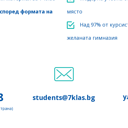
 според формата на
място
Над 97% от курсис
желаната гимназия
8
у
students@7klas.bg
страна)