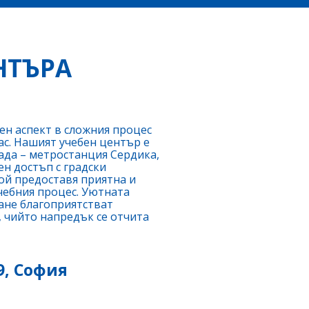
НТЪРА
ен аспект в сложния процес
ас. Нашият учебен център е
ада – метростанция Сердика,
ен достъп с градски
Той предоставя приятна и
чебния процес. Уютната
ане благоприятстват
, чийто напредък се отчита
9, София