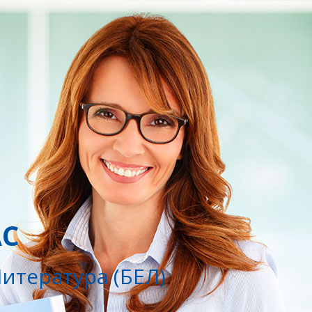
АС
итература (БЕЛ)