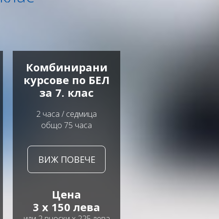
Комбинирани
курсове по БЕЛ
за 7. клас
2 часа / седмица
общо 75 часа
ВИЖ ПОВЕЧЕ
Цена
3 x 150 лева
или 2 вноски х 225 лева