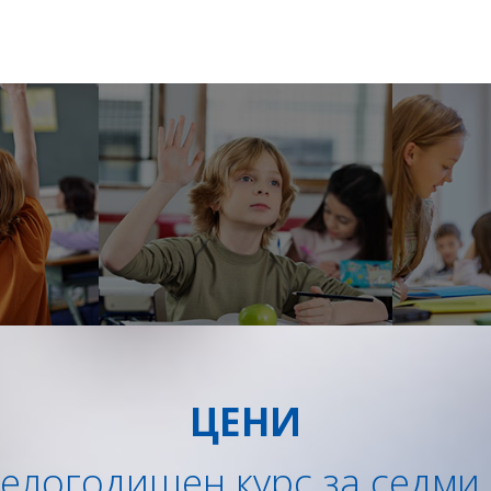
ЦЕНИ
целогодишен курс за седми 