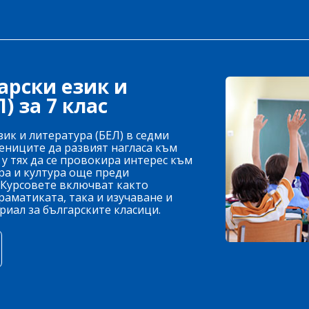
арски език и
) за 7 клас
ик и литература (БЕЛ) в седми
чениците да развият нагласа към
у тях да се провокира интерес към
ра и култура още преди
 Курсовете включват както
раматиката, така и изучаване и
риал за българските класици.