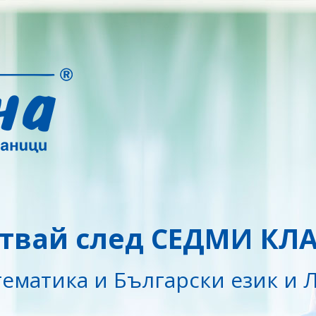
твай след СЕДМИ КЛ
ематика и Български език и Л