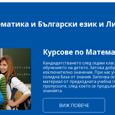
ематика и Български език и Ли
Курсове по Матема
Кандидатстването след седми клас
обучението на детето. Затова доб
изключително значение. При нас у
солидна база от знания. Започва се
материал от предходната учебна го
пропуските, след което се продъл
знанията.
ВИЖ ПОВЕЧЕ