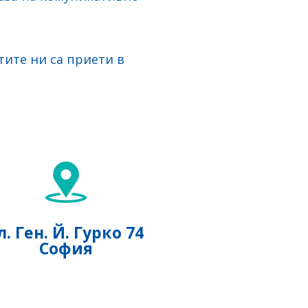
тите ни са приети в
л. Ген. Й. Гурко 74
София