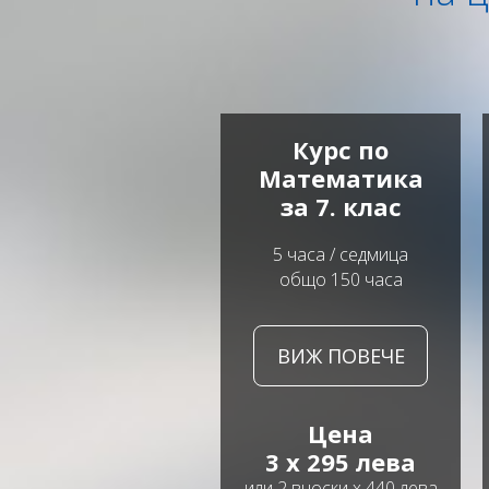
Курс по
Математика
за 7. клас
5 часа / седмица
общо 150 часа
ВИЖ ПОВЕЧЕ
Цена
3 x 295 лева
или 2 вноски х 440 лева