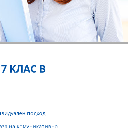
7 КЛАС В
ивидуален подход
аза на комуникативно