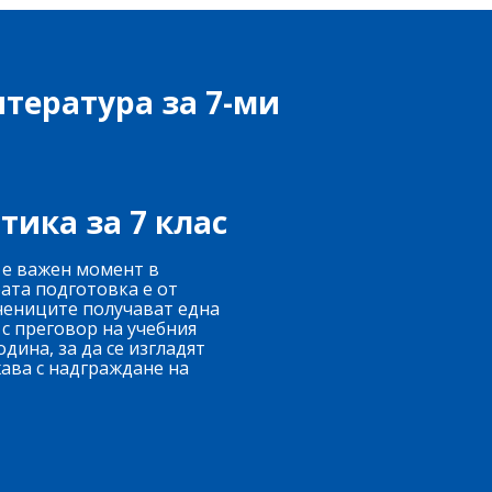
тература за 7-ми
тика за 7 клас
 е важен момент в
рата подготовка е от
чениците получават една
 с преговор на учебния
дина, за да се изгладят
жава с надграждане на